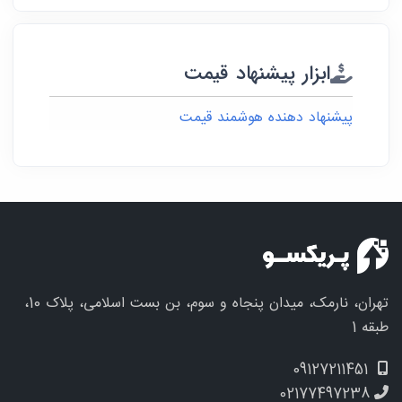
ابزار پیشنهاد قیمت
پیشنهاد دهنده هوشمند قیمت
تهران، نارمک، میدان پنجاه و سوم، بن بست اسلامی، پلاک 10،
طبقه 1
09127211451
02177497238