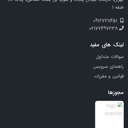
طبقه 1
09127211451
02177497238
لینک های مفید
سوالات متداول
راهنمای سرویس
قوانین و مقررات
مجوزها